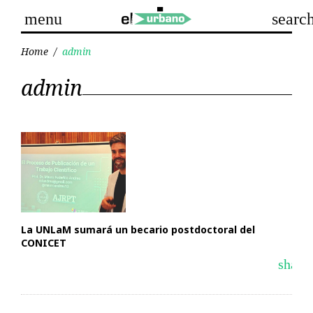
Skip
menu
searc
to
content
Home
/
admin
Autor:
admin
admin
La UNLaM sumará un becario postdoctoral del
CONICET
share