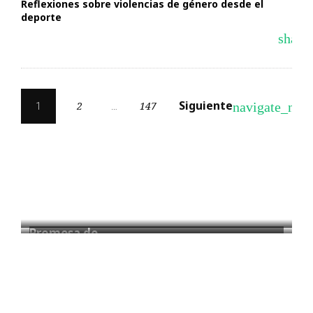
Reflexiones sobre violencias de género desde el
deporte
share
Navegación
Siguiente
navigate_next
2
147
1
…
de
entradas
Promesa de…
La Feria…