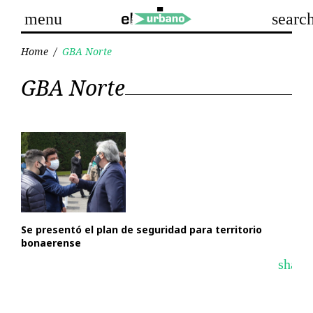
Skip
menu
searc
to
content
Home
/
GBA Norte
Categoría:
GBA Norte
GBA
Norte
Se presentó el plan de seguridad para territorio
bonaerense
share