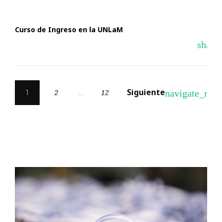
Curso de Ingreso en la UNLaM
share
Navegación
Siguiente
navigate_next
2
12
1
…
de
entradas