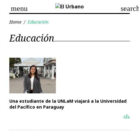
Skip
menu
searc
to
content
Home
/
Educación
Categoría:
Educación
Educación
Una estudiante de la UNLaM viajará a la Universidad
del Pacífico en Paraguay
share