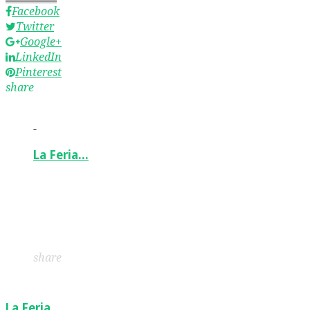
Facebook
Twitter
Google+
LinkedIn
Pinterest
share
-
La Feria…
Facebook
Twitter
Google+
LinkedIn
Pinterest
share
La Feria…