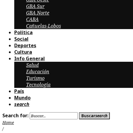
GBA Sur
GBA Norte
CABA
Cañuelas-Lobos
Política
Social
Deportes
Cultura
Info General
Salud
Educación
Turismo
Tecnología
País
Mundo
search
Search for:
Buscar
search
Home
/