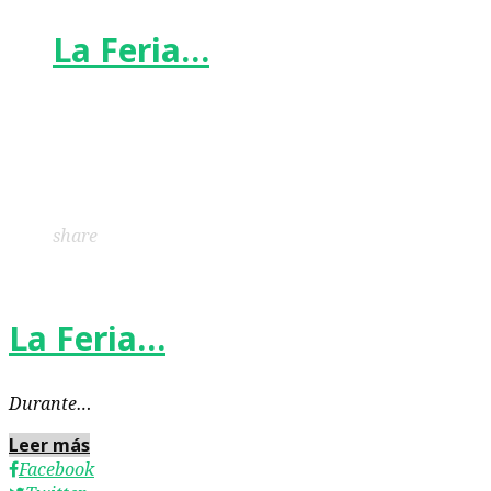
La Feria…
Facebook
Twitter
Google+
LinkedIn
Pinterest
share
La Feria…
Durante…
Leer más
Facebook