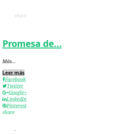
LinkedIn
Pinterest
share
Promesa de…
Más…
Leer más
Facebook
Twitter
Google+
LinkedIn
Pinterest
share
-