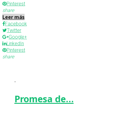
Pinterest
share
Leer más
Facebook
Twitter
Google+
LinkedIn
Pinterest
share
-
Promesa de…
Facebook
Twitter
Google+