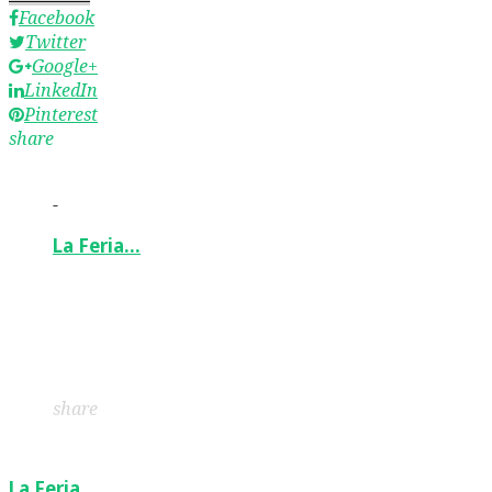
Facebook
Twitter
Google+
LinkedIn
Pinterest
share
-
La Feria…
Facebook
Twitter
Google+
LinkedIn
Pinterest
share
La Feria…