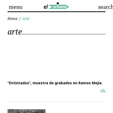
Skip
menu
searc
to
content
Home
/
arte
Etiqueta:
arte
arte
“Entintados”, muestra de grabados en Ramos Mejía
share