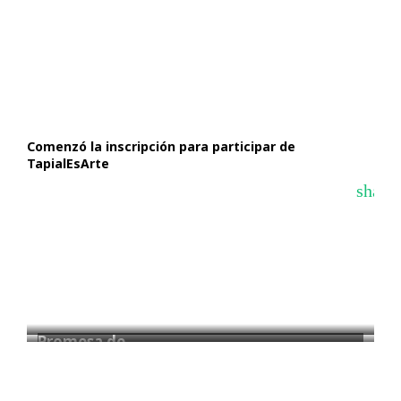
Comenzó la inscripción para participar de
TapialEsArte
share
Promesa de…
La Feria…