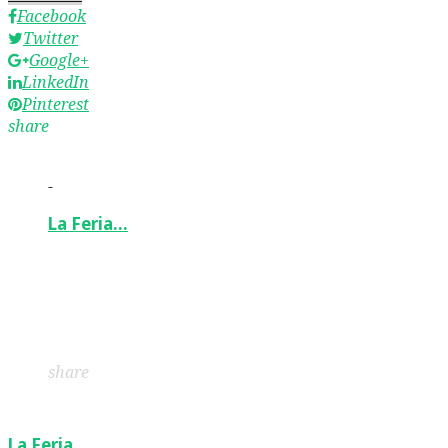
Facebook
Twitter
Google+
LinkedIn
Pinterest
share
-
La Feria…
Facebook
Twitter
Google+
LinkedIn
Pinterest
share
La Feria…