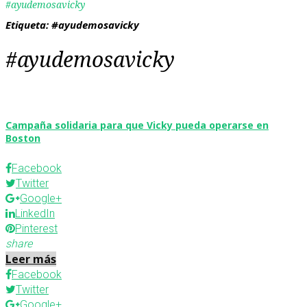
#ayudemosavicky
Etiqueta:
#ayudemosavicky
#ayudemosavicky
Campaña solidaria para que Vicky pueda operarse en
Boston
Facebook
Twitter
Google+
LinkedIn
Pinterest
share
Leer más
Facebook
Twitter
Google+