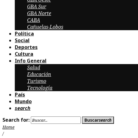
GBA Sur
GBA Norte
CABA
Cañuelas-Lobos
Política
Social
Deportes
Cultura
Info General
Salud
Educación
Turismo
Tecnología
País
Mundo
search
Search for:
Buscar
search
Home
/