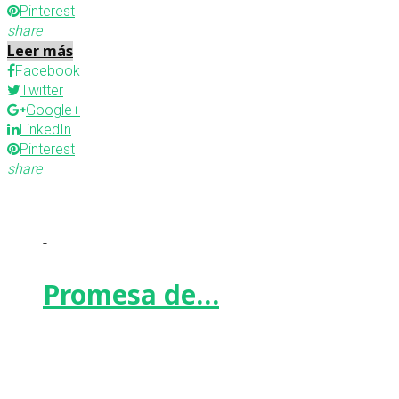
Pinterest
share
Leer más
Facebook
Twitter
Google+
LinkedIn
Pinterest
share
-
Promesa de…
Facebook
Twitter
Google+