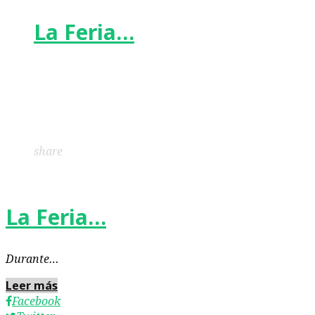
La Feria…
Facebook
Twitter
Google+
LinkedIn
Pinterest
share
La Feria…
Durante…
Leer más
Facebook