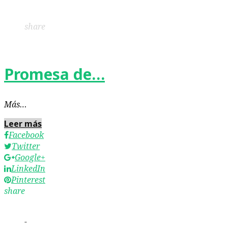
LinkedIn
Pinterest
share
Promesa de…
Más…
Leer más
Facebook
Twitter
Google+
LinkedIn
Pinterest
share
-