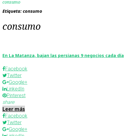
consumo
Etiqueta:
consumo
consumo
En La Matanza, bajan las persianas 9 negocios cada día
Facebook
Twitter
Google+
LinkedIn
Pinterest
share
Leer más
Facebook
Twitter
Google+
LinkedIn