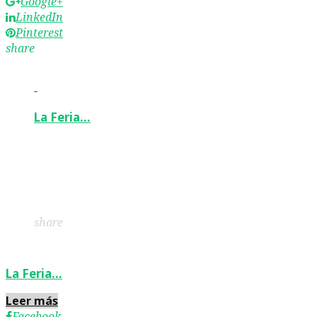
Google+
LinkedIn
Pinterest
share
-
La Feria…
Facebook
Twitter
Google+
LinkedIn
Pinterest
share
La Feria…
Leer más
Facebook