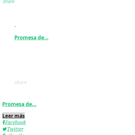
share
-
Promesa de…
Facebook
Twitter
Google+
LinkedIn
Pinterest
share
Promesa de…
Leer más
Facebook
Twitter