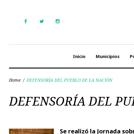
Skip
to
content
Facebook
Twitter
Instagram
Inicio
Municipios
Po
Home
/
DEFENSORÍA DEL PUEBLO DE LA NACIÓN
Etiqueta:
DEFENSORÍA DEL PU
DEFENSORÍA
Se realizó la Jornada s