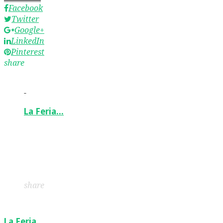
Facebook
Twitter
Google+
LinkedIn
Pinterest
share
-
La Feria…
Facebook
Twitter
Google+
LinkedIn
Pinterest
share
La Feria…