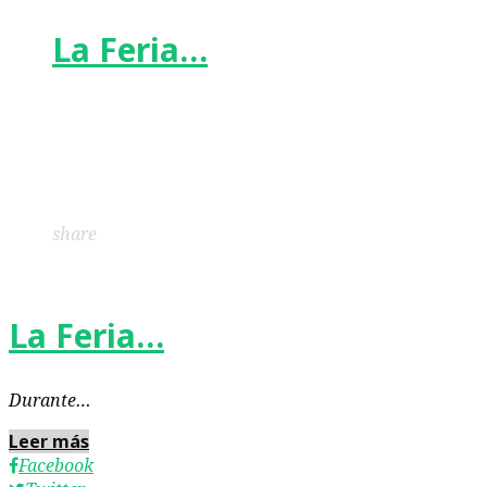
La Feria…
Facebook
Twitter
Google+
LinkedIn
Pinterest
share
La Feria…
Durante…
Leer más
Facebook