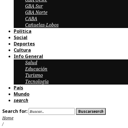
GBA Sur
GBA Norte
CABA
Cañuelas-Lobos
Política
Social
Deportes
Cultura
Info General
Salud
Educación
Turismo
Tecnología
País
Mundo
search
Search for:
Buscar
search
Home
/