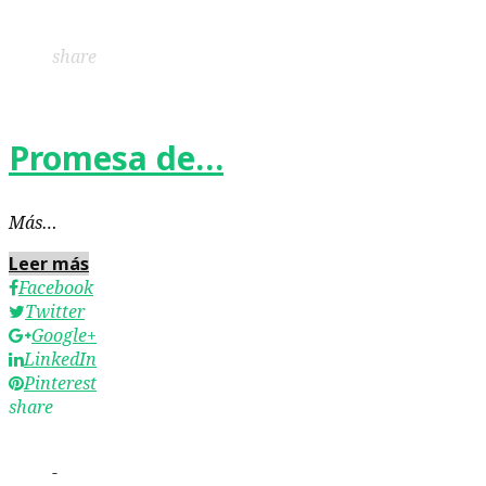
LinkedIn
Pinterest
share
Promesa de…
Más…
Leer más
Facebook
Twitter
Google+
LinkedIn
Pinterest
share
-