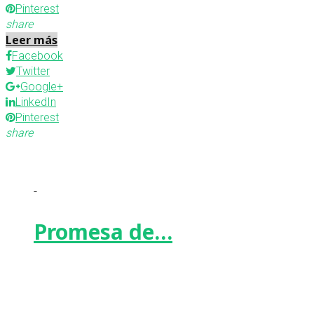
Pinterest
share
Leer más
Facebook
Twitter
Google+
LinkedIn
Pinterest
share
-
Promesa de…
Facebook
Twitter
Google+