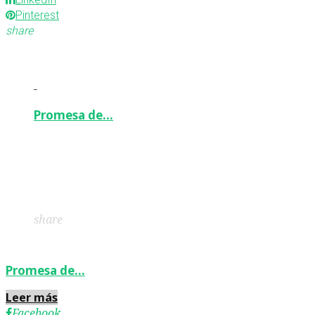
Pinterest
share
-
Promesa de…
Facebook
Twitter
Google+
LinkedIn
Pinterest
share
Promesa de…
Leer más
Facebook