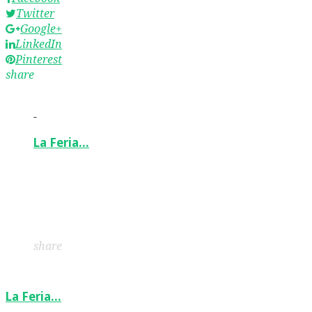
Twitter
Google+
LinkedIn
Pinterest
share
-
La Feria…
Facebook
Twitter
Google+
LinkedIn
Pinterest
share
La Feria…