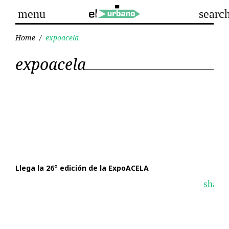
Skip
menu
searc
to
content
Home
/
expoacela
Etiqueta:
expoacela
expoacela
Llega la 26° edición de la ExpoACELA
share