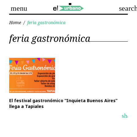
Skip
menu
searc
to
content
Home
/
feria gastronómica
Etiqueta:
feria gastronómica
feria
gastronómica
El festival gastronómico “Inquieta Buenos Aires”
llega a Tapiales
share