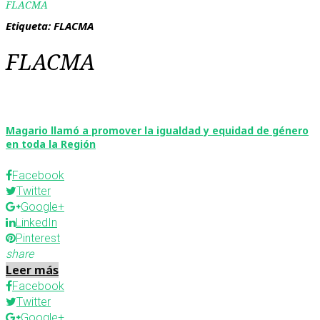
FLACMA
Etiqueta:
FLACMA
FLACMA
Magario llamó a promover la igualdad y equidad de género
en toda la Región
Facebook
Twitter
Google+
LinkedIn
Pinterest
share
Leer más
Facebook
Twitter
Google+