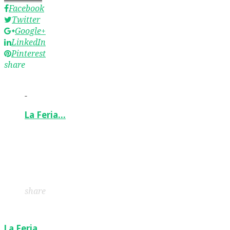
Facebook
Twitter
Google+
LinkedIn
Pinterest
share
-
La Feria…
Facebook
Twitter
Google+
LinkedIn
Pinterest
share
La Feria…