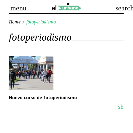
Skip
menu
searc
to
content
Home
/
fotoperiodismo
Etiqueta:
fotoperiodismo
fotoperiodismo
Nuevo curso de fotoperiodismo
share