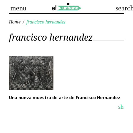
Skip
menu
searc
to
content
Home
/
francisco hernandez
Etiqueta:
francisco hernandez
francisco
hernandez
Una nueva muestra de arte de Francisco Hernandez
share