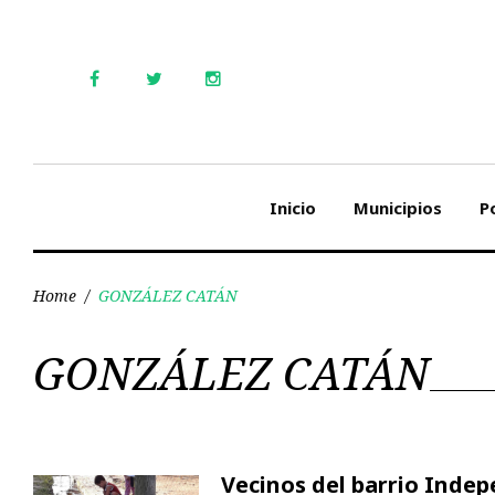
Skip
to
content
Facebook
Twitter
Instagram
Inicio
Municipios
Po
Home
/
GONZÁLEZ CATÁN
Etiqueta:
GONZÁLEZ CATÁN
GONZÁLEZ
Vecinos del barrio Inde