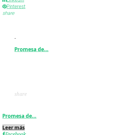
Pinterest
share
-
Promesa de…
Facebook
Twitter
Google+
LinkedIn
Pinterest
share
Promesa de…
Leer más
Facebook