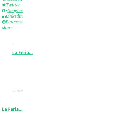
Twitter
Google+
LinkedIn
Pinterest
share
-
La Feria…
Facebook
Twitter
Google+
LinkedIn
Pinterest
share
La Feria…