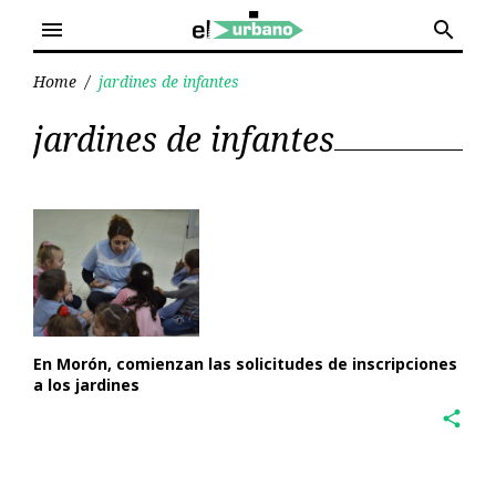
Skip
menu
search
to
content
Home
/
jardines de infantes
Etiqueta:
jardines de infantes
jardines
de
infantes
En Morón, comienzan las solicitudes de inscripciones
a los jardines
share