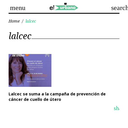
Skip
menu
searc
to
content
Home
/
lalcec
Etiqueta:
lalcec
lalcec
Lalcec se suma a la campaña de prevención de
cáncer de cuello de útero
share