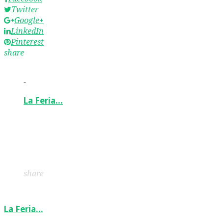
Twitter
Google+
LinkedIn
Pinterest
share
-
La Feria…
Facebook
Twitter
Google+
LinkedIn
Pinterest
share
La Feria…