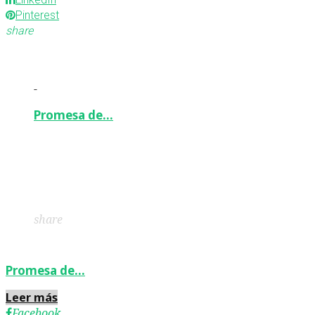
Pinterest
share
-
Promesa de…
Facebook
Twitter
Google+
LinkedIn
Pinterest
share
Promesa de…
Leer más
Facebook