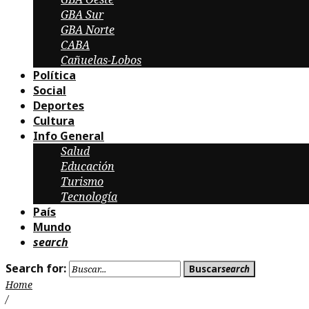
GBA Sur
GBA Norte
CABA
Cañuelas-Lobos
Política
Social
Deportes
Cultura
Info General
Salud
Educación
Turismo
Tecnología
País
Mundo
search
Search for:
Buscar
search
Home
/