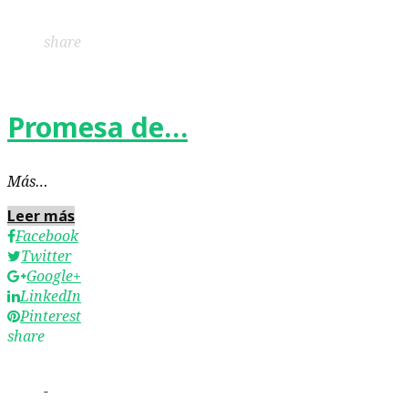
LinkedIn
Pinterest
share
Promesa de…
Más…
Leer más
Facebook
Twitter
Google+
LinkedIn
Pinterest
share
-