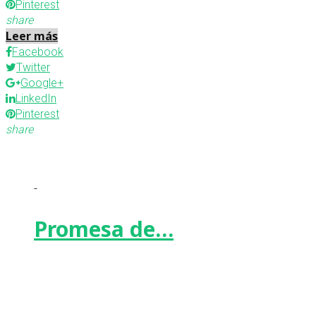
Pinterest
share
Leer más
Facebook
Twitter
Google+
LinkedIn
Pinterest
share
-
Promesa de…
Facebook
Twitter
Google+