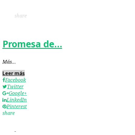
LinkedIn
Pinterest
share
Promesa de…
Más…
Leer más
Facebook
Twitter
Google+
LinkedIn
Pinterest
share
-