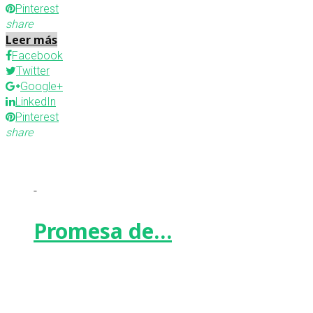
Pinterest
share
Leer más
Facebook
Twitter
Google+
LinkedIn
Pinterest
share
-
Promesa de…
Facebook
Twitter
Google+