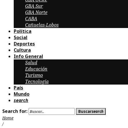
GBA Sur
GBA Norte
CABA
Cañuelas-Lobos
Política
Social
Deportes
Cultura
Info General
Salud
Educación
Turismo
Tecnología
País
Mundo
search
Search for:
Buscar
search
Home
/