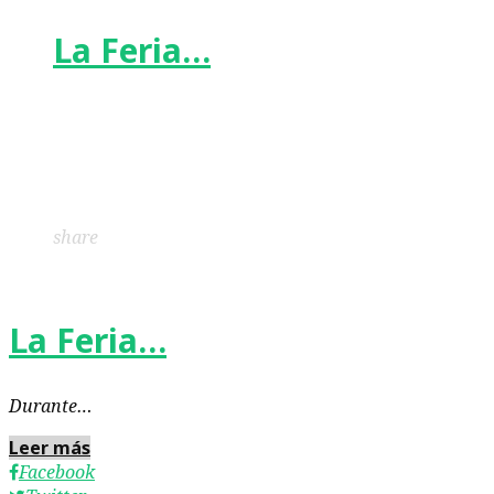
La Feria…
Facebook
Twitter
Google+
LinkedIn
Pinterest
share
La Feria…
Durante…
Leer más
Facebook