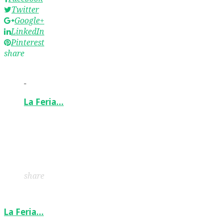
Twitter
Google+
LinkedIn
Pinterest
share
-
La Feria…
Facebook
Twitter
Google+
LinkedIn
Pinterest
share
La Feria…