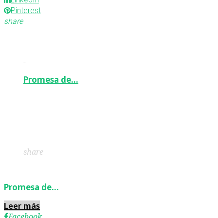
Pinterest
share
-
Promesa de…
Facebook
Twitter
Google+
LinkedIn
Pinterest
share
Promesa de…
Leer más
Facebook