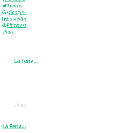
Twitter
Google+
LinkedIn
Pinterest
share
-
La Feria…
Facebook
Twitter
Google+
LinkedIn
Pinterest
share
La Feria…