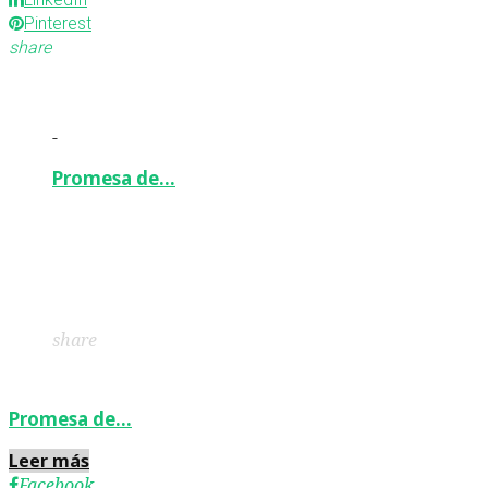
Pinterest
share
-
Promesa de…
Facebook
Twitter
Google+
LinkedIn
Pinterest
share
Promesa de…
Leer más
Facebook