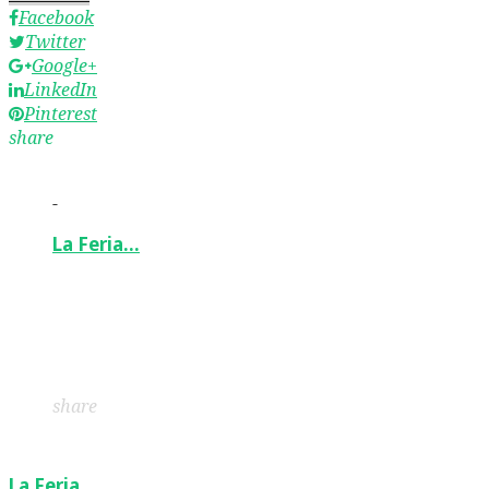
Facebook
Twitter
Google+
LinkedIn
Pinterest
share
-
La Feria…
Facebook
Twitter
Google+
LinkedIn
Pinterest
share
La Feria…