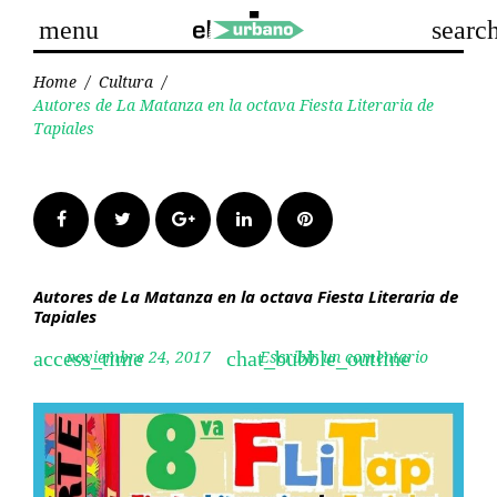
Skip
menu
searc
to
content
Home
/
Cultura
/
Autores de La Matanza en la octava Fiesta Literaria de
Tapiales
Facebook
Twitter
Google+
LinkedIn
Pinterest
Autores de La Matanza en la octava Fiesta Literaria de
Tapiales
noviembre 24, 2017
Escribir un comentario
access_time
chat_bubble_outline