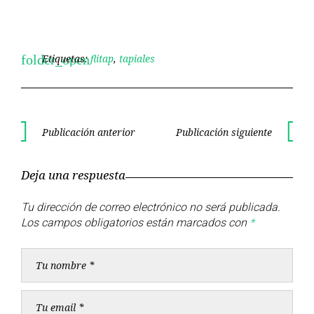
Etiquetas:
flitap
,
tapiales
folder_open
Navegación
Publicación anterior
Publicación siguiente
Publicación
Publica
de
anterior
siguient
Deja una respuesta
entradas
Tu dirección de correo electrónico no será publicada.
Los campos obligatorios están marcados con
*