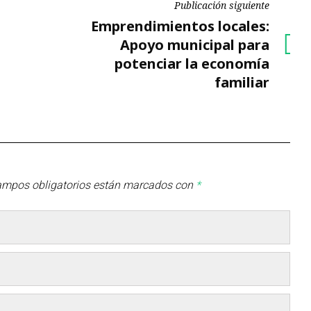
Publicación siguiente
Publicación
Emprendimientos locales:
siguiente
Apoyo municipal para
potenciar la economía
familiar
ampos obligatorios están marcados con
*