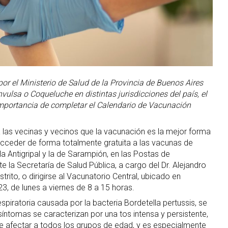
por el Ministerio de Salud de la Provincia de Buenos Aires
vulsa o Coqueluche en distintas jurisdicciones del país, el
importancia de completar el Calendario de Vacunación
 las vecinas y vecinos que la vacunación es la mejor forma
cceder de forma totalmente gratuita a las vacunas de
a Antigripal y la de Sarampión, en las Postas de
a Secretaría de Salud Pública, a cargo del Dr. Alejandro
istrito, o dirigirse al Vacunatorio Central, ubicado en
 de lunes a viernes de 8 a 15 horas.
piratoria causada por la bacteria Bordetella pertussis, se
íntomas se caracterizan por una tos intensa y persistente,
e afectar a todos los grupos de edad, y es especialmente