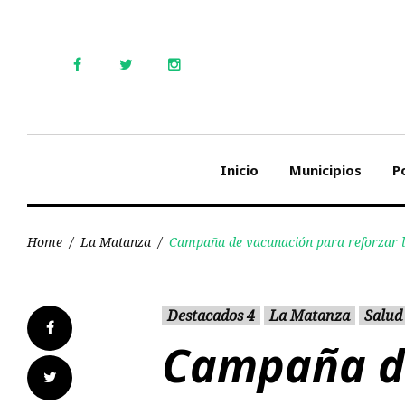
Skip
to
content
Facebook
Twitter
Instagram
Inicio
Municipios
Po
Home
/
La Matanza
/
Campaña de vacunación para reforzar l
Destacados 4
La Matanza
Salud
Facebook
Campaña d
Twitter