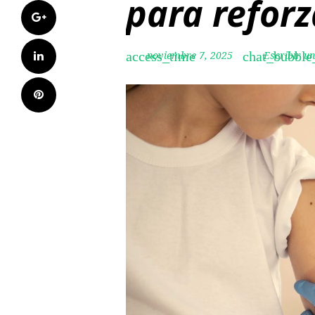
para reforz
Google+
LinkedIn
noviembre 7, 2025
Escribir u
access_time
chat_bubble
Pinterest