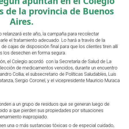
egún apuntan en el Colegio
 de la provincia de Buenos
Aires.
gio relanzará este año, la campaña para recolectar
rle el tratamiento adecuado. Lo hará a través de la
de cajas de disposición final para que los clientes tiren allí
as los desechen en forma segura.
ón, el Colegio acordó con la Secretaría de Salud de La
colección de medicamentos vencidos, durante un encuentro
jandro Collia; el subsecretario de Políticas Saludables, Luis
 Matanza, Sergio Coronel, y el vicepresidente Mauricio Muraca
den a un grupo de residuos que se generan luego de
ido a que pierden sus propiedades por situaciones
cenamiento inapropiado.
en una o más sustancias tóxicas o de especial cuidado,