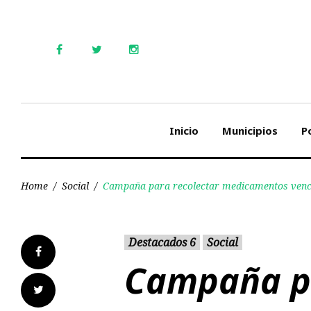
Skip
to
content
Facebook
Twitter
Instagram
Inicio
Municipios
Po
Home
/
Social
/
Campaña para recolectar medicamentos venc
Destacados 6
Social
Facebook
Campaña pa
Twitter