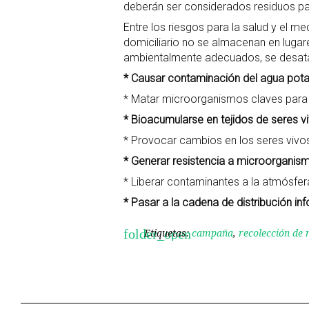
deberán ser considerados residuos p
Entre los riesgos para la salud y el 
domiciliario no se almacenan en luga
ambientalmente adecuados, se desata
* Causar contaminación del agua potab
* Matar microorganismos claves para
* Bioacumularse en tejidos de seres v
* Provocar cambios en los seres vivo
* Generar resistencia a microorgani
* Liberar contaminantes a la atmósf
* Pasar a la cadena de distribución i
Etiquetas:
campaña
,
recolección de
folder_open