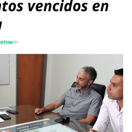
os vencidos en
a
omentario
utline