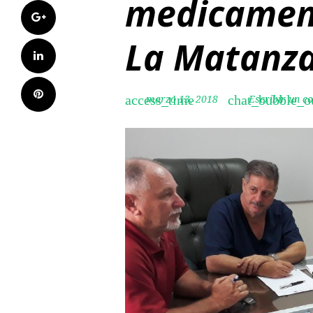
medicament
Google+
La Matanz
LinkedIn
Pinterest
marzo 13, 2018
Escribir un c
access_time
chat_bubble_o