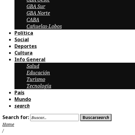
GBA Sur
GBA Norte
CABA
Cañuelas-Lobos
Política
Social
Deportes
Cultura
Info General
Salud
Educación
Turismo
Tecnología
País
Mundo
search
Search for:
Buscar
search
Home
/