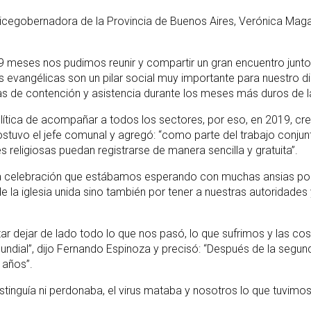
icegobernadora de la Provincia de Buenos Aires, Verónica Magario
ses nos pudimos reunir y compartir un gran encuentro junto a
evangélicas son un pilar social muy importante para nuestro dist
reas de contención y asistencia durante los meses más duros de 
lítica de acompañar a todos los sectores, por eso, en 2019, crea
”, sostuvo el jefe comunal y agregó: “como parte del trabajo co
 religiosas puedan registrarse de manera sencilla y gratuita”.
una celebración que estábamos esperando con muchas ansias por
e la iglesia unida sino también por tener a nuestras autoridades 
ar dejar de lado todo lo que nos pasó, lo que sufrimos y las 
mundial”, dijo Fernando Espinoza y precisó: “Después de la seg
 años”.
no distinguía ni perdonaba, el virus mataba y nosotros lo que tuvi