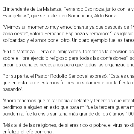
El intendente de La Matanza, Fernando Espinoza, junto con la v
Evangélicas”, que se realizó en Namuncurá, Aldo Bonzi.
“Vivimos un momento muy emocionante ya que después de 19 me
zona oeste”, valoró Fernando Espinoza y remarcó: “Las iglesias 
solidaridad y el amor por el otro. Un claro ejemplo fue las ta
“En La Matanza, Tierra de inmigrantes, tomamos la decisión po
sobre el libre ejercicio religioso para todas las confesiones
crear los canales necesarios para que todas las organizaciones
Por su parte, el Pastor Rodolfo Sandoval expresó: “Esta es 
que en esta tarde estamos felices no solamente por la fiesta d
pasando”.
“Ahora tenemos que mirar hacia adelante y tenemos que intent
perdimos a alguien en esto que para mí fue la tercera guerra 
pandemia, fue la crisis sanitaria más grande de los últimos 100
“Más allá de las religiones, de si eras rico o pobre, el virus 
enfatizó el jefe comunal.