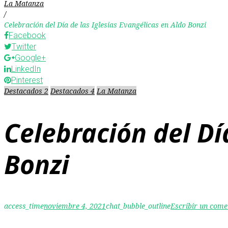
La Matanza
/
Celebración del Día de las Iglesias Evangélicas en Aldo Bonzi
Facebook
Twitter
Google+
LinkedIn
Pinterest
Destacados 2
Destacados 4
La Matanza
Celebración del Dí
Bonzi
access_time
noviembre 4, 2021
chat_bubble_outline
Escribir un come