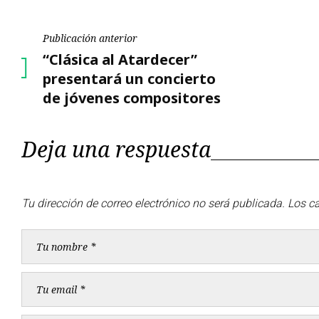
Navegación
Publicación anterior
Publicación
“Clásica al Atardecer”
de
anterior
presentará un concierto
de jóvenes compositores
entradas
Deja una respuesta
Tu dirección de correo electrónico no será publicada.
Los c