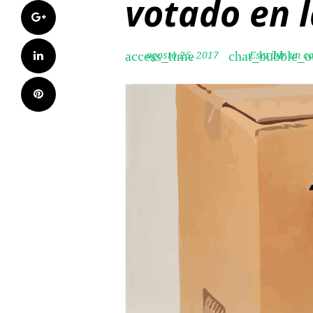
votado en 
Google+
LinkedIn
agosto 25, 2017
Escribir un c
access_time
chat_bubble_o
Pinterest