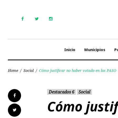
Skip
to
content
Facebook
Twitter
Instagram
Inicio
Municipios
Po
Home
/
Social
/
Cómo justificar no haber votado en las PASO
Destacados 6
Social
Facebook
Cómo justif
Twitter