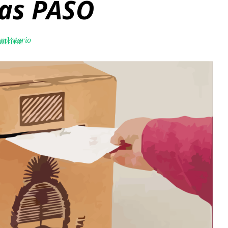
las PASO
omentario
utline