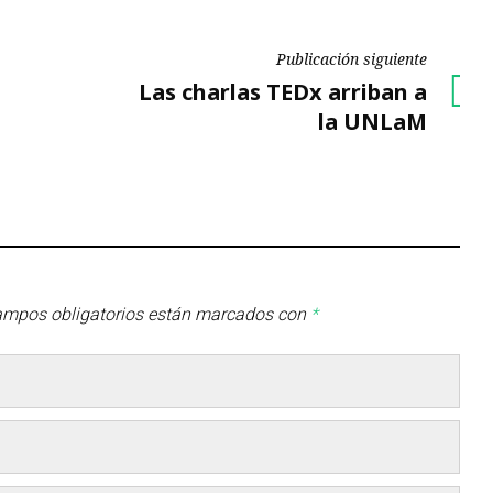
Publicación siguiente
Publicación
Las charlas TEDx arriban a
siguiente
la UNLaM
ampos obligatorios están marcados con
*