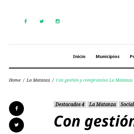
Skip
to
content
Facebook
Twitter
Instagram
Inicio
Municipios
Po
Home
/
La Matanza
/
Con gestión y compromiso La Matanza as
Destacados 4
La Matanza
Social
Facebook
Con gestió
Twitter