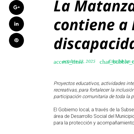
La Matanza
Google+
contiene a 
LinkedIn
discapacida
Pinterest
octubre 23, 2025
Escribir un 
access_time
chat_bubble_o
Proyectos educativos, actividades int
recreativas, para fortalecer la inclusión
participación comunitaria de toda la p
El Gobierno local, a través de la Sub
área de Desarrollo Social del Municipio
para la protección y acompañamiento 