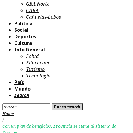
GBA Norte
CABA
Cañuelas-Lobos
Política
Social
Deportes
Cultura
Info General
Salud
Educación
Turismo
Tecnología
País
Mundo
search
Search
Buscar
search
for:
Home
/
Con un plan de beneficios, Provincia se suma al sistema de
Scoring