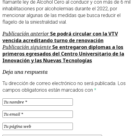
flamante ley de Alcohol Cero al conducir y con más de 6 mil
inhabilitaciones por alcoholemias durante el 2022, por
mencionar algunas de las medidas que busca reducir el
flagelo de la siniestralidad vial.
Navegación
Publicación
Publicación anterior
Se podrá circular con la VTV
anterior
vencida acreditando turno de renovación
de
Publicación
Publicación siguiente
Se entregaron diplomas a los
entradas
siguiente
primeros egresados del Centro Universitario de la
Innovación y las Nuevas Tecnologías
Deja una respuesta
Tu dirección de correo electrónico no será publicada.
Los
campos obligatorios están marcados con
*