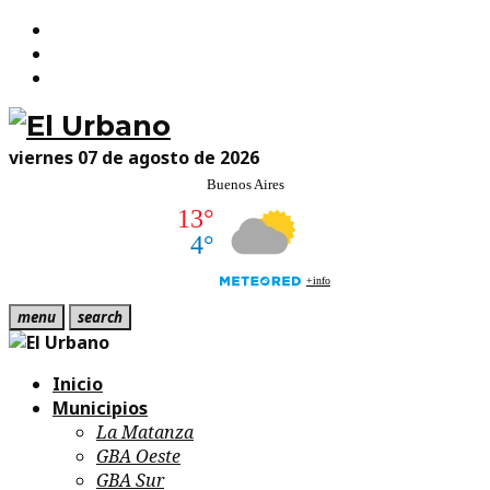
Facebook
Skip
Twitter
to
Instagram
content
viernes 07 de agosto de 2026
menu
search
Inicio
Municipios
La Matanza
GBA Oeste
GBA Sur