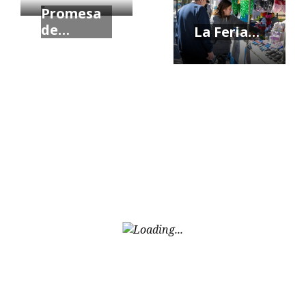
-
-
Promesa
de…
La Feria…