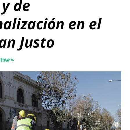
 y de
alización en el
an Justo
mentario
line