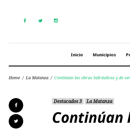
Skip
to
content
Facebook
Twitter
Instagram
Inicio
Municipios
Po
Home
/
La Matanza
/
Continúan las obras hidráulicas y de se
Destacados 3
La Matanza
Facebook
Continúan 
Twitter