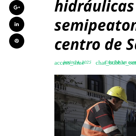
hidráulicas
Google+
semipeaton
LinkedIn
centro de S
Pinterest
junio 24, 2025
Escribir un co
access_time
chat_bubble_out