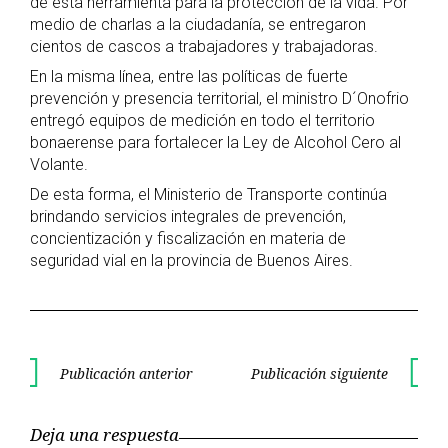
de esta herramienta para la protección de la vida. Por
medio de charlas a la ciudadanía, se entregaron
cientos de cascos a trabajadores y trabajadoras.
En la misma línea, entre las políticas de fuerte
prevención y presencia territorial, el ministro D´Onofrio
entregó equipos de medición en todo el territorio
bonaerense para fortalecer la Ley de Alcohol Cero al
Volante.
De esta forma, el Ministerio de Transporte continúa
brindando servicios integrales de prevención,
concientización y fiscalización en materia de
seguridad vial en la provincia de Buenos Aires.
Navegación
Publicación anterior
Publicación siguiente
Publicación
Publica
de
anterior
siguient
Deja una respuesta
entradas