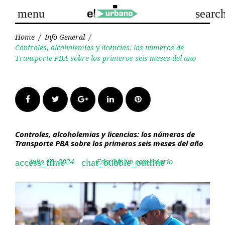
Skip
menu
searc
to
content
Home
/
Info General
/
Controles, alcoholemias y licencias: los números de
Transporte PBA sobre los primeros seis meses del año
Facebook
Twitter
Google+
LinkedIn
Pinterest
Controles, alcoholemias y licencias: los números de
Transporte PBA sobre los primeros seis meses del año
julio 18, 2024
Escribir un comentario
access_time
chat_bubble_outline