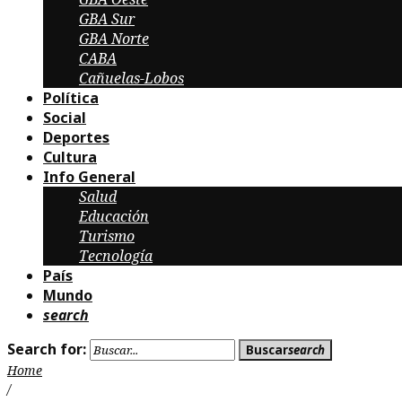
GBA Sur
GBA Norte
CABA
Cañuelas-Lobos
Política
Social
Deportes
Cultura
Info General
Salud
Educación
Turismo
Tecnología
País
Mundo
search
Search for:
Buscar
search
Home
/