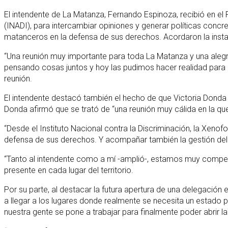
El intendente de La Matanza, Fernando Espinoza, recibió en el Pa
(INADI), para intercambiar opiniones y generar políticas concr
matanceros en la defensa de sus derechos. Acordaron la instal
“Una reunión muy importante para toda La Matanza y una aleg
pensando cosas juntos y hoy las pudimos hacer realidad para g
reunión.
El intendente destacó también el hecho de que Victoria Donda
Donda afirmó que se trató de “una reunión muy cálida en la que
“Desde el Instituto Nacional contra la Discriminación, la Xeno
defensa de sus derechos. Y acompañar también la gestión del 
“Tanto al intendente como a mí -amplió-, estamos muy compene
presente en cada lugar del territorio.
Por su parte, al destacar la futura apertura de una delegación
a llegar a los lugares donde realmente se necesita un estado p
nuestra gente se pone a trabajar para finalmente poder abrir l