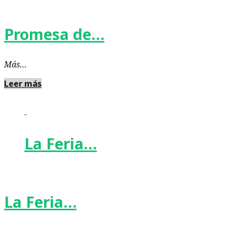
Promesa de…
Más…
Leer más
-
La Feria…
La Feria…