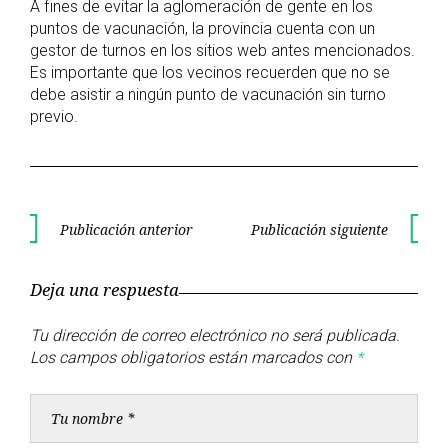
A fines de evitar la aglomeración de gente en los
puntos de vacunación, la provincia cuenta con un
gestor de turnos en los sitios web antes mencionados.
Es importante que los vecinos recuerden que no se
debe asistir a ningún punto de vacunación sin turno
previo.
Navegación
Publicación anterior
Publicación siguiente
Publicación
Publica
de
anterior
siguient
Deja una respuesta
entradas
Tu dirección de correo electrónico no será publicada.
Los campos obligatorios están marcados con
*