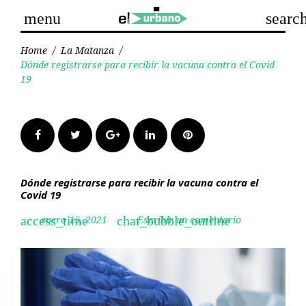
Skip
menu
searc
to
content
Home
/
La Matanza
/
Dónde registrarse para recibir la vacuna contra el Covid
19
Facebook
Twitter
Google+
LinkedIn
Pinterest
Dónde registrarse para recibir la vacuna contra el
Covid 19
enero 15, 2021
Escribir un comentario
access_time
chat_bubble_outline