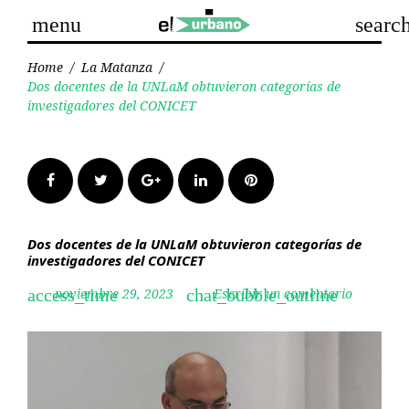
Skip
menu
searc
to
content
Home
/
La Matanza
/
Dos docentes de la UNLaM obtuvieron categorías de
investigadores del CONICET
Facebook
Twitter
Google+
LinkedIn
Pinterest
Dos docentes de la UNLaM obtuvieron categorías de
investigadores del CONICET
noviembre 29, 2023
Escribir un comentario
access_time
chat_bubble_outline