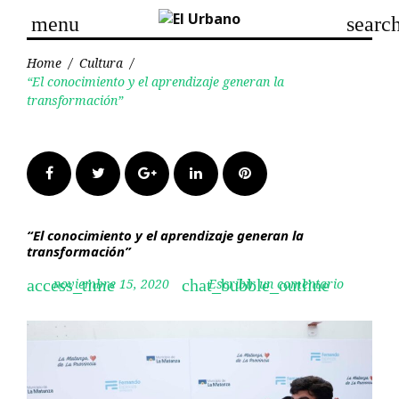
Skip
menu
searc
to
content
Home
/
Cultura
/
“El conocimiento y el aprendizaje generan la
transformación”
Facebook
Twitter
Google+
LinkedIn
Pinterest
“El conocimiento y el aprendizaje generan la
transformación”
noviembre 15, 2020
Escribir un comentario
access_time
chat_bubble_outline