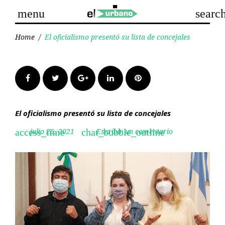
Skip
menu
searc
to
content
Home
/
El oficialismo presentó su lista de concejales
Facebook
Twitter
Google+
LinkedIn
Pinterest
El oficialismo presentó su lista de concejales
julio 26, 2021
Escribir un comentario
access_time
chat_bubble_outline