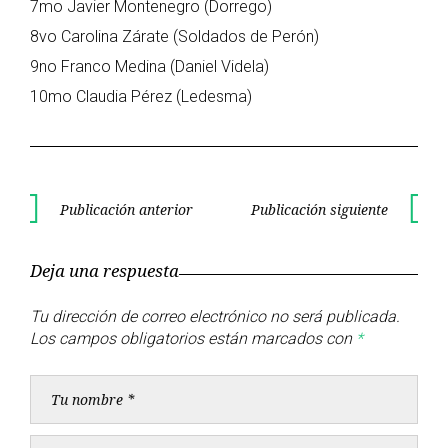
7mo Javier Montenegro (Dorrego)
8vo Carolina Zárate (Soldados de Perón)
9no Franco Medina (Daniel Videla)
10mo Claudia Pérez (Ledesma)
Navegación
Publicación anterior
Publicación siguiente
Publicación
Publica
de
anterior
siguient
Deja una respuesta
entradas
Tu dirección de correo electrónico no será publicada.
Los campos obligatorios están marcados con
*