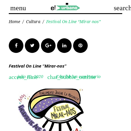
Skip
menu
searc
to
content
Home
/
Cultura
/
Festival On Line “Mirar-nos”
Facebook
Twitter
Google+
LinkedIn
Pinterest
Festival On Line “Mirar-nos”
julio 30, 2020
Escribir un comentario
access_time
chat_bubble_outline