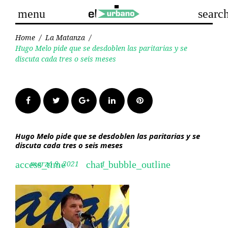
Skip
menu
searc
to
content
Home
/
La Matanza
/
Hugo Melo pide que se desdoblen las paritarias y se
discuta cada tres o seis meses
Facebook
Twitter
Google+
LinkedIn
Pinterest
Hugo Melo pide que se desdoblen las paritarias y se
discuta cada tres o seis meses
marzo 9, 2021
1
access_time
chat_bubble_outline