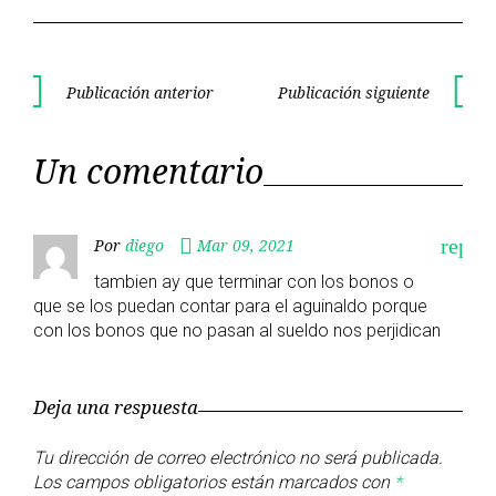
Navegación
Publicación anterior
Publicación siguiente
Publicación
Publica
de
anterior
siguient
Un comentario
entradas
reply
Por
diego
Mar 09, 2021
tambien ay que terminar con los bonos o
que se los puedan contar para el aguinaldo porque
con los bonos que no pasan al sueldo nos perjidican
Deja una respuesta
Tu dirección de correo electrónico no será publicada.
Los campos obligatorios están marcados con
*