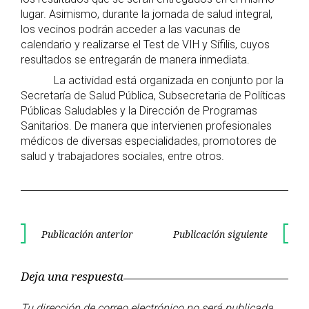
lugar. Asimismo, durante la jornada de salud integral,
los vecinos podrán acceder a las vacunas de
calendario y realizarse el Test de VIH y Sífilis, cuyos
resultados se entregarán de manera inmediata.
La actividad está organizada en conjunto por la
Secretaría de Salud Pública, Subsecretaria de Políticas
Públicas Saludables y la Dirección de Programas
Sanitarios. De manera que intervienen profesionales
médicos de diversas especialidades, promotores de
salud y trabajadores sociales, entre otros.
Navegación
Publicación anterior
Publicación siguiente
Publicación
Publica
de
anterior
siguient
Deja una respuesta
entradas
Tu dirección de correo electrónico no será publicada.