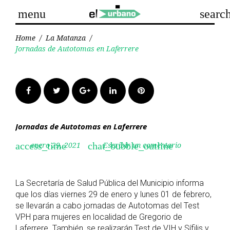
Skip
menu
searc
to
content
Home
/
La Matanza
/
Jornadas de Autotomas en Laferrere
Facebook
Twitter
Google+
LinkedIn
Pinterest
Jornadas de Autotomas en Laferrere
enero 29, 2021
Escribir un comentario
access_time
chat_bubble_outline
La Secretaría de Salud Pública del Municipio informa
que los días viernes 29 de enero y lunes 01 de febrero,
se llevarán a cabo jornadas de Autotomas del Test
VPH para mujeres en localidad de Gregorio de
Laferrere. También, se realizarán Test de VIH y Sífilis y