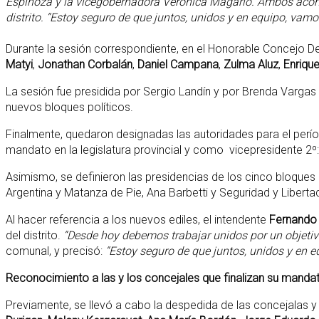
Espinoza y la vicegobernadora Verónica Magario. Ambos acompa
distrito. “Estoy seguro de que juntos, unidos y en equipo, vam
Durante la sesión correspondiente, en el Honorable Concejo De
Matyi
,
Jonathan Corbalán
,
Daniel Campana
,
Zulma Aluz
,
Enriqu
La sesión fue presidida por Sergio Landín y por Brenda Vargas 
nuevos bloques políticos.
Finalmente, quedaron designadas las autoridades para el per
mandato en la legislatura provincial y como vicepresidente 2º
Asimismo, se definieron las presidencias de los cinco bloques p
Argentina y Matanza de Pie, Ana Barbetti y Seguridad y Libertad
Al hacer referencia a los nuevos ediles, el intendente
Fernando
del distrito.
“Desde hoy debemos trabajar unidos por un objetiv
comunal, y precisó:
“Estoy seguro de que juntos, unidos y en e
Reconocimiento a las y los concejales que finalizan su manda
Previamente, se llevó a cabo la despedida de las concejalas y c