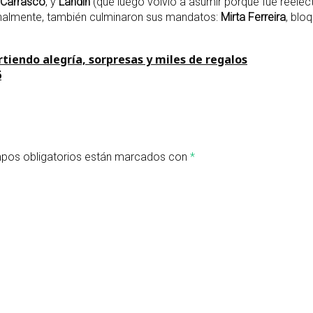
 Carrasco
, y
Landín
(que luego volvió a asumir porque fue reele
inalmente, también culminaron sus mandatos:
Mirta Ferreira
, blo
tiendo alegría, sorpresas y miles de regalos
6
pos obligatorios están marcados con
*