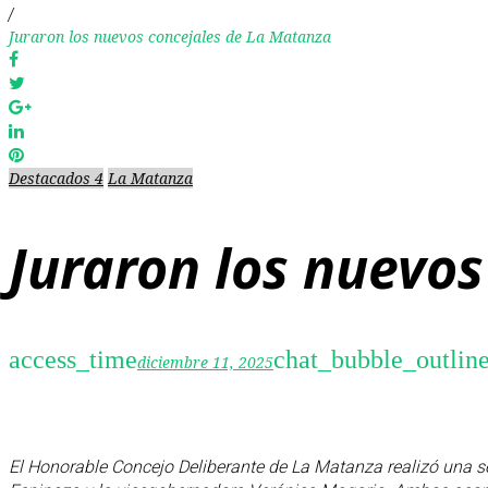
/
Juraron los nuevos concejales de La Matanza
Facebook
Twitter
Google+
LinkedIn
Pinterest
Destacados 4
La Matanza
Juraron los nuevo
access_time
chat_bubble_outlin
diciembre 11, 2025
El Honorable Concejo Deliberante de La Matanza realizó una se