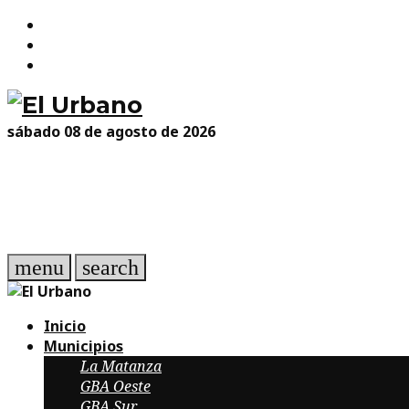
Facebook
Skip
Twitter
to
Instagram
content
sábado 08 de agosto de 2026
menu
search
Inicio
Municipios
La Matanza
GBA Oeste
GBA Sur