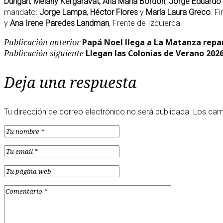
Durigan
,
Melany Kergaravat,
Ana María Bordón
,
Jorge Eduardo
mandato:
Jorge Lampa
,
Héctor Flores
y
María Laura Greco
. F
y
Ana Irene Paredes Landman
, Frente de Izquierda.
Navegación
Publicación
Publicación anterior
Papá Noel llega a La Matanza repar
anterior
Publicación
Publicación siguiente
Llegan las Colonias de Verano 202
de
siguiente
Deja una respuesta
entradas
Tu dirección de correo electrónico no será publicada.
Los cam