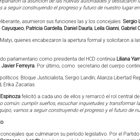
ñaron la asunción de las nuevas autoridades y destacaron la i
os a seguir construyendo el progreso y futuro de nuestro lugar 
liberante, asumieron sus funciones las y los concejales:
Sergio 
e Cayuqueo
,
Patricia Gardella
,
Daniel Dauría
,
Leila Gianni
,
Gabriel 
Matyi, quienes encabezaron la apertura formal y solicitaron a la
íodo parlamentario como presidenta del HCD continúa
Liliana Ya
:
Javier Ferreyra
. Por último, como secretario del cuerpo conti
olíticos: Bloque Justicialista, Sergio Landín; Alianza Libertad R
, Erika Zacarías.
 Espinoza
felicitó a cada uno de ellos y remarcó el rol central d
o común: cumplir sueños, escuchar inquietudes y transformar la
quipo, vamos a seguir construyendo el progreso y el futuro de n
to
oncejales que culminaron su período legislativo. Por el Partido 