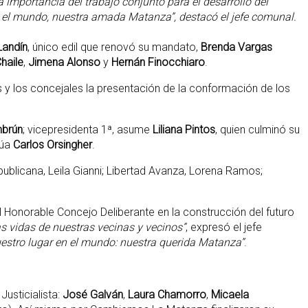
mportancia del trabajo conjunto para el desarrollo del
en el mundo, nuestra amada Matanza”, destacó el jefe comunal.
Landín
, único edil que renovó su mandato,
Brenda Vargas
Chaile
,
Jimena Alonso
y
Hernán Finocchiaro
.
s y los concejales la presentación de la conformación de los
mbrún
; vicepresidenta 1ª, asume
Liliana Pintos
, quien culminó su
núa
Carlos Orsingher
.
epublicana, Leila Gianni; Libertad Avanza, Lorena Ramos;
el Honorable Concejo Deliberante en la construcción del futuro
s vidas de nuestras vecinas y vecinos”
, expresó el jefe
uestro lugar en el mundo: nuestra querida Matanza”
.
Justicialista:
José Galván
,
Laura Chamorro
,
Micaela