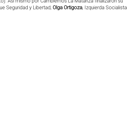
cto). Así mismo por Cambiemos La Matanza finalizaron su
que Seguridad y Libertad;
Olga Ortigoza
, Izquierda Socialista