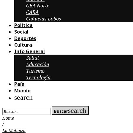
GBA Norte
CABA
Cañuelas-Lobos
Política
Social
Deportes
Cultura
Info General
Salud
Educación
Turismo
Tecnología
País
Mundo
search
Search
search
Buscar
for:
Home
/
La Matanza