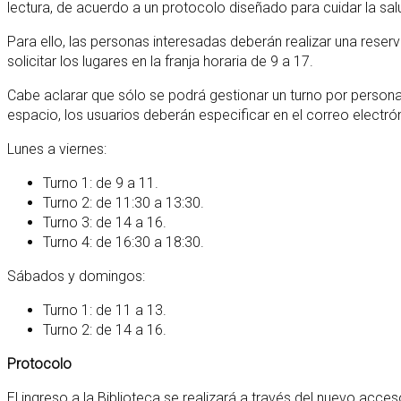
lectura, de acuerdo a un protocolo diseñado para cuidar la sal
Para ello, las personas interesadas deberán realizar una reserv
solicitar los lugares en la franja horaria de 9 a 17.
Cabe aclarar que sólo se podrá gestionar un turno por persona
espacio, los usuarios deberán especificar en el correo electrón
Lunes a viernes:
Turno 1: de 9 a 11.
Turno 2: de 11:30 a 13:30.
Turno 3: de 14 a 16.
Turno 4: de 16:30 a 18:30.
Sábados y domingos:
Turno 1: de 11 a 13.
Turno 2: de 14 a 16.
Protocolo
El ingreso a la Biblioteca se realizará a través del nuevo acce