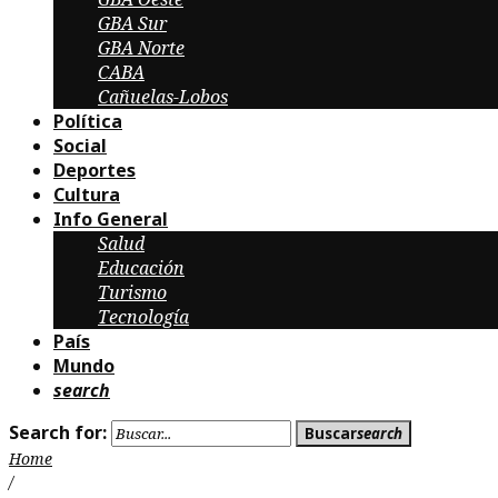
GBA Sur
GBA Norte
CABA
Cañuelas-Lobos
Política
Social
Deportes
Cultura
Info General
Salud
Educación
Turismo
Tecnología
País
Mundo
search
Search for:
Buscar
search
Home
/