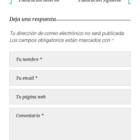
Navegación
Publicación
Publica
de
anterior
siguient
Deja una respuesta
entradas
Tu dirección de correo electrónico no será publicada.
Los campos obligatorios están marcados con
*