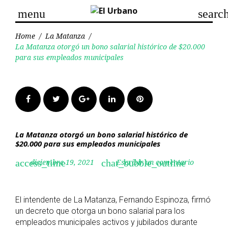
Skip
menu
searc
to
content
Home
/
La Matanza
/
La Matanza otorgó un bono salarial histórico de $20.000
para sus empleados municipales
Facebook
Twitter
Google+
LinkedIn
Pinterest
La Matanza otorgó un bono salarial histórico de
$20.000 para sus empleados municipales
diciembre 19, 2021
Escribir un comentario
access_time
chat_bubble_outline
El intendente de La Matanza, Fernando Espinoza, firmó
un decreto que otorga un bono salarial para los
empleados municipales activos y jubilados durante