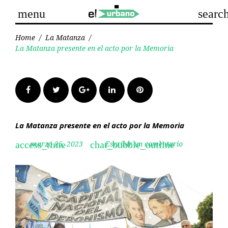
Skip
menu
searc
to
content
Home
/
La Matanza
/
La Matanza presente en el acto por la Memoria
Facebook
Twitter
Google+
LinkedIn
Pinterest
La Matanza presente en el acto por la Memoria
marzo 25, 2023
Escribir un comentario
access_time
chat_bubble_outline